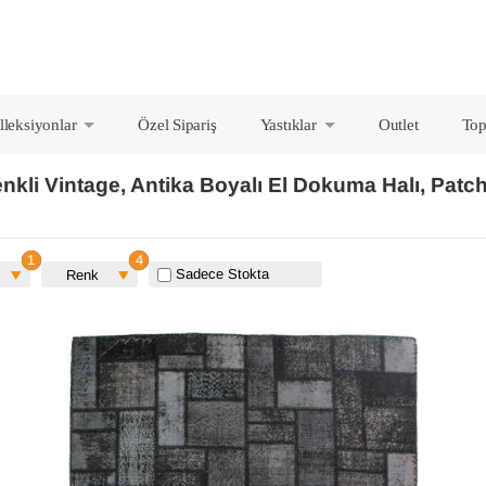
lleksiyonlar
Özel Sipariş
Yastıklar
Outlet
Top
+
+
nkli Vintage, Antika Boyalı El Dokuma Halı, Patch
Sadece Stokta
Renk