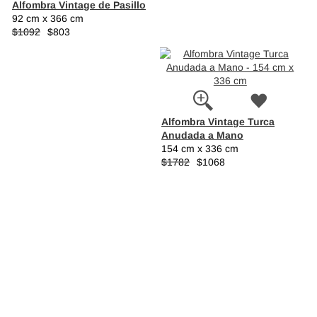
Alfombra Vintage de Pasillo
92 cm x 366 cm
$1092
$803
Alfombra Vintage Turca
Anudada a Mano
154 cm x 336 cm
$1782
$1068