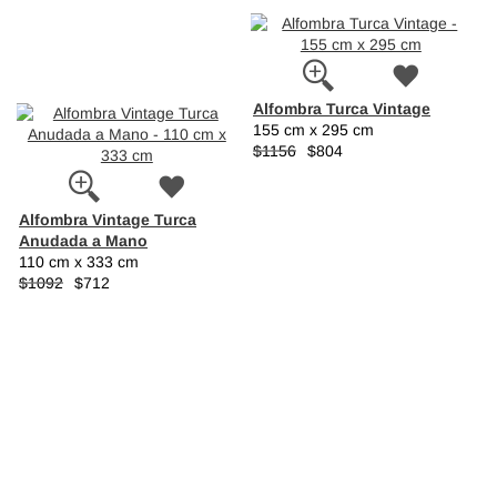
Alfombra Turca Vintage
155 cm x 295 cm
$1156
$804
Alfombra Vintage Turca
Anudada a Mano
110 cm x 333 cm
$1092
$712