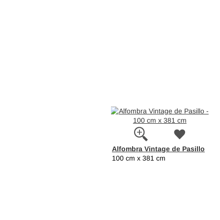
Alfombra Vintage de Pasillo
100 cm x 381 cm