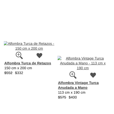
Alfombra Turca de Retazos
150 cm x 200 cm
$552
$332
Alfombra Vintage Turca
Anudada a Mano
113 cm x 190 cm
$575
$400