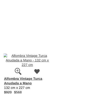
Alfombra Vintage Turca
Anudada a Mano
132 cm x 227 cm
$920
$568