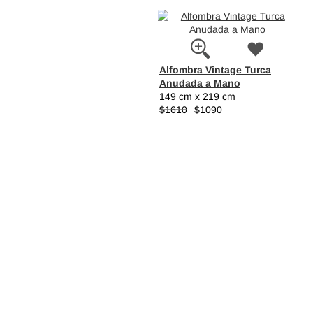
Alfombra Vintage Turca
Anudada a Mano
149 cm x 219 cm
$1610
$1090