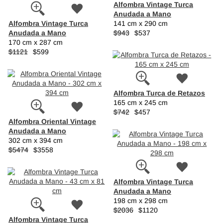
Alfombra Vintage Turca
Anudada a Mano
Alfombra Vintage Turca
141 cm x 290 cm
Anudada a Mano
$943
$537
170 cm x 287 cm
$1121
$599
Alfombra Turca de Retazos
165 cm x 245 cm
$742
$457
Alfombra Oriental Vintage
Anudada a Mano
302 cm x 394 cm
$5474
$3558
Alfombra Vintage Turca
Anudada a Mano
198 cm x 298 cm
$2036
$1120
Alfombra Vintage Turca