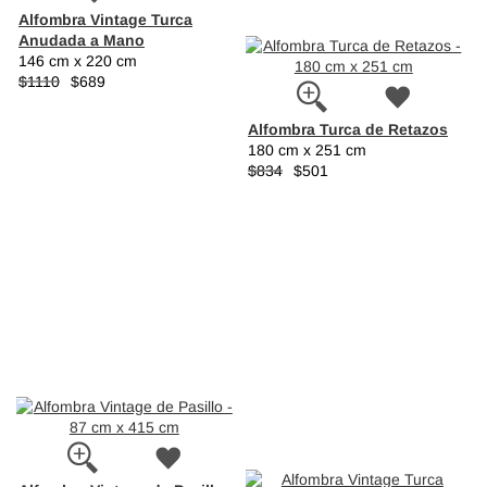
Alfombra Vintage Turca
Anudada a Mano
146 cm x 220 cm
$1110
$689
Alfombra Turca de Retazos
180 cm x 251 cm
$834
$501