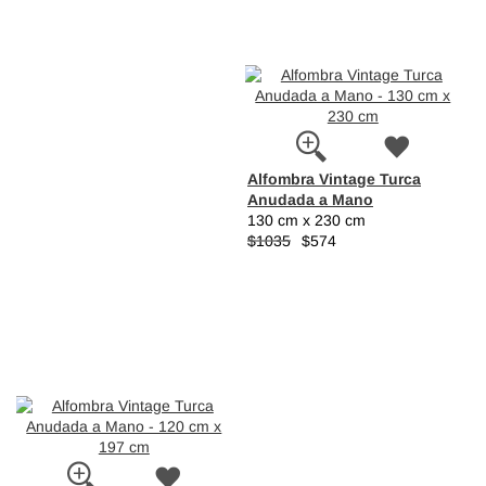
Alfombra Vintage Turca
Anudada a Mano
130 cm x 230 cm
$1035
$574