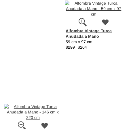
Alfombra Vintage Turca
Anudada a Mano
59 cm x 97 cm
$299
$204