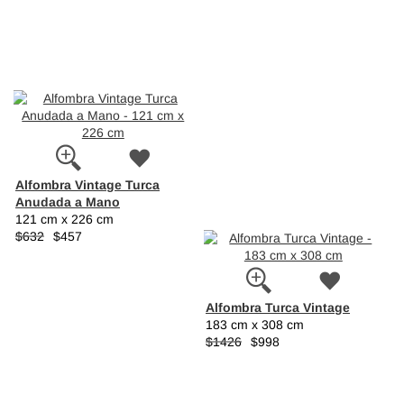
Alfombra Vintage Turca
Anudada a Mano
121 cm x 226 cm
$632
$457
Alfombra Turca Vintage
183 cm x 308 cm
$1426
$998