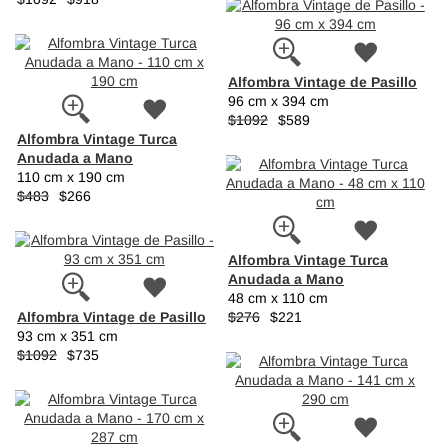
Alfombra Vintage de Pasillo
96 cm x 394 cm
$1092
$589
Alfombra Vintage Turca
Anudada a Mano
110 cm x 190 cm
$483
$266
Alfombra Vintage Turca
Anudada a Mano
48 cm x 110 cm
Alfombra Vintage de Pasillo
$276
$221
93 cm x 351 cm
$1092
$735