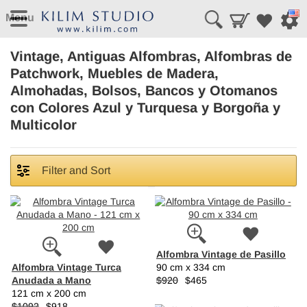
Menu
Vintage, Antiguas Alfombras, Alfombras de
Patchwork, Muebles de Madera,
Almohadas, Bolsos, Bancos y Otomanos
con Colores Azul y Turquesa y Borgoña y
Multicolor
Filter and Sort
Alfombra Vintage de Pasillo
Alfombra Vintage Turca
90 cm x 334 cm
Anudada a Mano
$920
$465
121 cm x 200 cm
$1092
$918