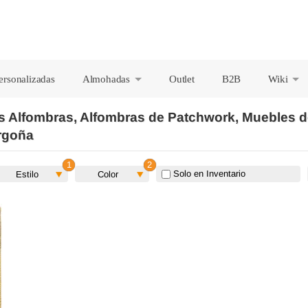
ersonalizadas
Almohadas
Outlet
B2B
Wiki
+
+
os Alfombras, Alfombras de Patchwork, Muebles 
rgoña
Solo en Inventario
Estilo
Color